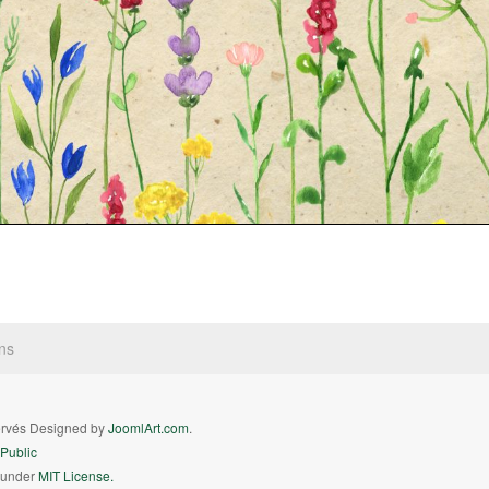
ns
servés Designed by
JoomlArt.com
.
Public
d under
MIT License.