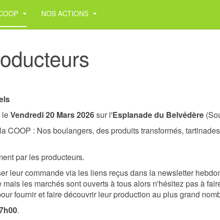
COOP
NOS ACTIONS
oducteurs
els
 le
Vendredi 20 Mars 2026
sur l'
Esplanade du Belvédère
(Sou
a COOP : Nos boulangers, des produits transformés, tartinades, c
ent par les producteurs.
ser leur commande via les liens reçus dans la newsletter hebd
ais les marchés sont ouverts à tous alors n'hésitez pas à faire
r fournir et faire découvrir leur production
au plus grand nom
17h00
.